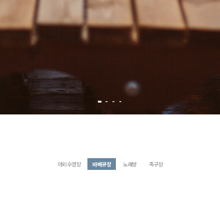
야외수영장
바베큐장
노래방
족구장